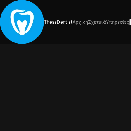
ThessDentist
Αρχική
Σχετικά
Υπηρεσίες
ΑΠΌΡΡΗΤΟ
Απόρρητο
Πολιτική Απορρήτο